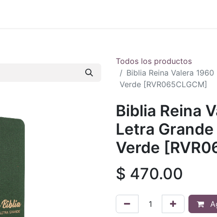
 en vivo
..
Todos los productos
Biblia Reina Valera 1960
Verde [RVR065CLGCM]
Biblia Reina 
Letra Grande 
Verde [RVR
$
470.00
Ag