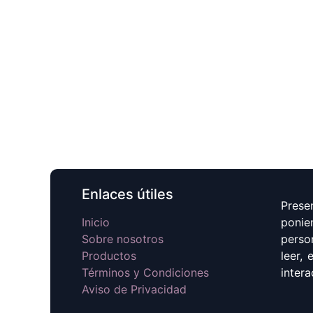
Enlaces útiles
Prese
Inicio
ponie
Sobre nosotros
perso
Productos
leer,
Términos y Condiciones
intera
Aviso de Privacidad