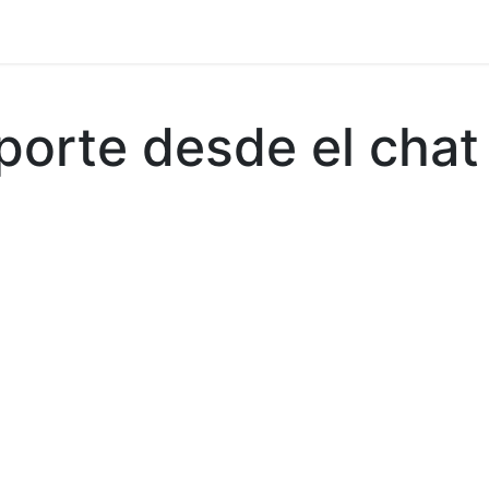
 en vivo
..
porte desde el chat