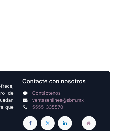
Contacte con nosotros
frece,
ero de
Contáctenos
puedan
ventasenlinea@sbm.mx
ra que
5555-335570