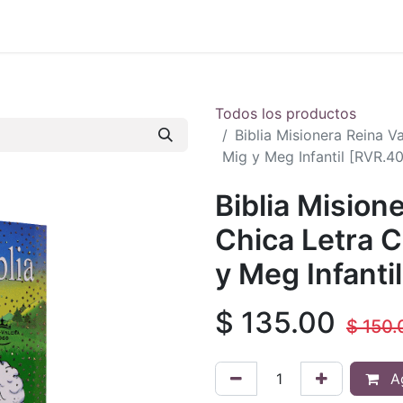
 en vivo
..
Todos los productos
Biblia Misionera Reina V
Mig y Meg Infantil [RVR.
Biblia Mision
Chica Letra C
y Meg Infant
$
135.00
$
150.
Ag