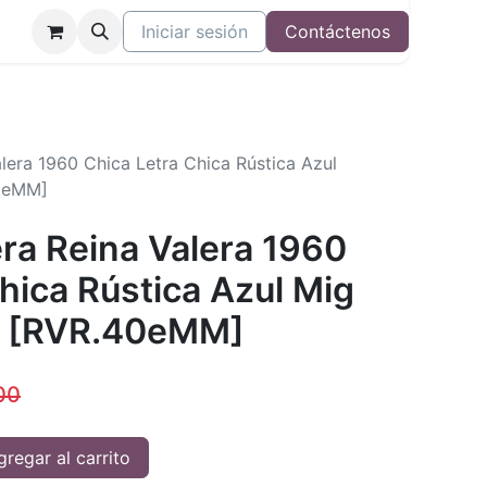
Iniciar sesión
Contáctenos
alera 1960 Chica Letra Chica Rústica Azul
40eMM]
era Reina Valera 1960
hica Rústica Azul Mig
il [RVR.40eMM]
00
regar al carrito