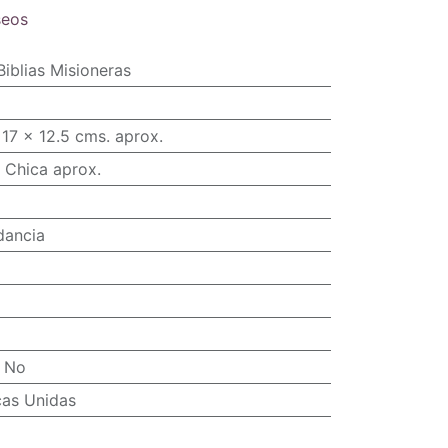
seos
Biblias Misioneras
17 x 12.5 cms. aprox.
 Chica aprox.
dancia
:
No
cas Unidas