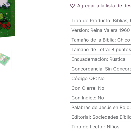
Agregar a la lista de de
Tipo de Producto
:
Biblias
,
Version
:
Reina Valera 1960
Tamaño de la Biblia
:
Chico 
Tamaño de Letra
:
8 puntos
Encuadernación
:
Rústica
Concordancia
:
Sin Concor
Código QR
:
No
Con Cierre
:
No
Con Indice
:
No
Palabras de Jesús en Rojo
Editorial
:
Sociedades Bíbli
Tipo de Lector
:
NIños