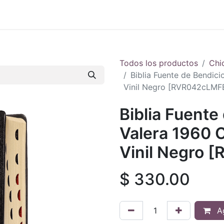
 en vivo
..
Todos los productos
Chi
Biblia Fuente de Bendic
Vinil Negro [RVR042cLMF
Biblia Fuente
Valera 1960 
Vinil Negro 
$
330.00
Ag