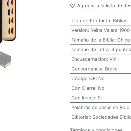
Agregar a la lista de de
Tipo de Producto
:
Biblias
Version
:
Reina Valera 1960
Tamaño de la Biblia
:
Chico 
Tamaño de Letra
:
9 puntos
Encuadernación
:
Vinil
Concordancia
:
Breve
Código QR
:
No
Con Cierre
:
No
Con Indice
:
Si
Palabras de Jesús en Rojo
Editorial
:
Sociedades Bíbli
Términos y condiciones