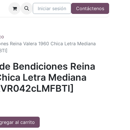
Iniciar sesión
Contáctenos
co
iones Reina Valera 1960 Chica Letra Mediana
BTI]
 de Bendiciones Reina
Chica Letra Mediana
[RVR042cLMFBTI]
regar al carrito