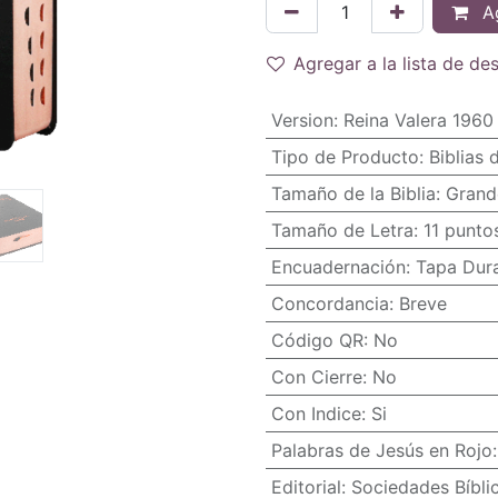
Ag
Agregar a la lista de de
Version
:
Reina Valera 1960
Tipo de Producto
:
Biblias 
Tamaño de la Biblia
:
Grand
Tamaño de Letra
:
11 punto
Encuadernación
:
Tapa Dur
Concordancia
:
Breve
Código QR
:
No
Con Cierre
:
No
Con Indice
:
Si
Palabras de Jesús en Rojo
Editorial
:
Sociedades Bíbli