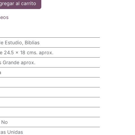
regar al carrito
seos
de Estudio
,
Biblias
e 24.5 x 18 cms. aprox.
s Grande aprox.
a
:
No
cas Unidas