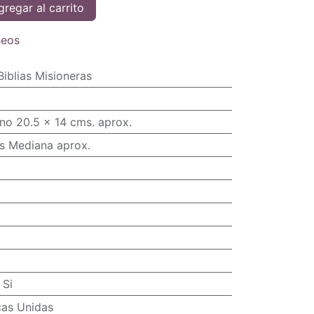
regar al carrito
seos
Biblias Misioneras
no 20.5 x 14 cms. aprox.
s Mediana aprox.
:
Si
cas Unidas