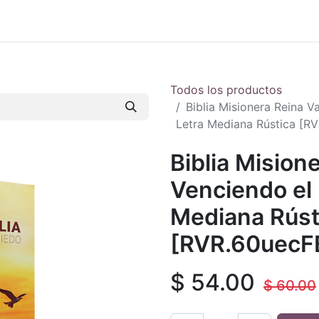
 en vivo
..
Todos los productos
Biblia Misionera Reina 
Letra Mediana Rústica [R
Biblia Mision
Venciendo el
Mediana Rúst
[RVR.60uecF
$
54.00
$
60.00