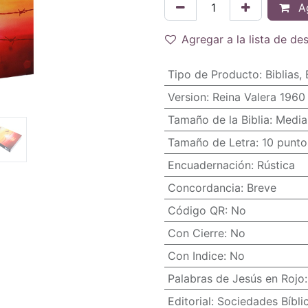
Ag
Agregar a la lista de de
Tipo de Producto
:
Biblias
,
Version
:
Reina Valera 1960
Tamaño de la Biblia
:
Media
Tamaño de Letra
:
10 punto
Encuadernación
:
Rústica
Concordancia
:
Breve
Código QR
:
No
Con Cierre
:
No
Con Indice
:
No
Palabras de Jesús en Rojo
Editorial
:
Sociedades Bíbli