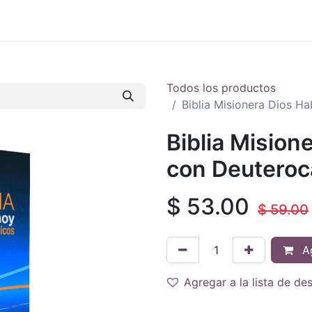
 en vivo
..
Todos los productos
Biblia Misionera Dios 
Biblia Mision
con Deutero
$
53.00
$
59.00
Ag
Agregar a la lista de de