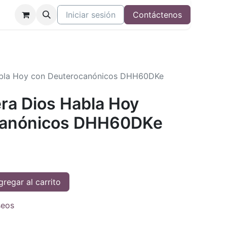
Iniciar sesión
Contáctenos
Habla Hoy con Deuterocanónicos DHH60DKe
era Dios Habla Hoy
canónicos DHH60DKe
regar al carrito
seos