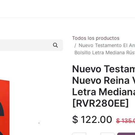
 en vivo
..
Todos los productos
Nuevo Testamento El Ant
Bolsillo Letra Mediana Rú
Nuevo Testam
Nuevo Reina V
Letra Median
[RVR280EE]
$
122.00
$
135.