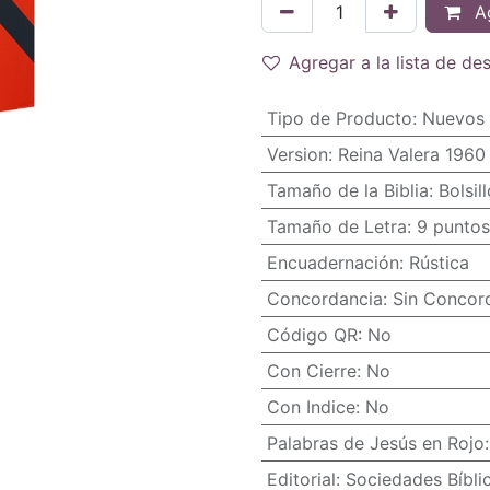
Ag
Agregar a la lista de de
Tipo de Producto
:
Nuevos 
Version
:
Reina Valera 1960
Tamaño de la Biblia
:
Bolsil
Tamaño de Letra
:
9 puntos
Encuadernación
:
Rústica
Concordancia
:
Sin Concor
Código QR
:
No
Con Cierre
:
No
Con Indice
:
No
Palabras de Jesús en Rojo
Editorial
:
Sociedades Bíbli