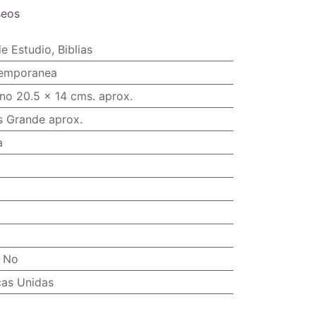
seos
de Estudio
,
Biblias
temporanea
no 20.5 x 14 cms. aprox.
s Grande aprox.
a
:
No
cas Unidas