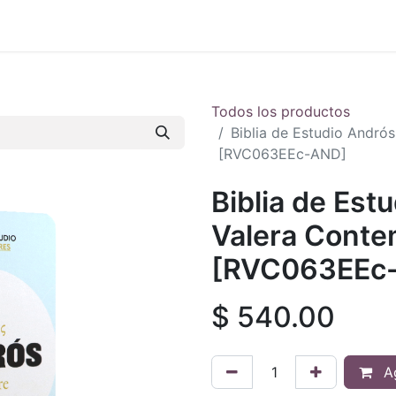
 en vivo
..
Todos los productos
Biblia de Estudio Andró
[RVC063EEc-AND]
Biblia de Est
Valera Conte
[RVC063EEc
$
540.00
Ag