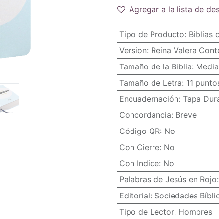
Agregar a la lista de de
Tipo de Producto
:
Biblias 
Version
:
Reina Valera Con
Tamaño de la Biblia
:
Media
Tamaño de Letra
:
11 punto
Encuadernación
:
Tapa Dur
Concordancia
:
Breve
Código QR
:
No
Con Cierre
:
No
Con Indice
:
No
Palabras de Jesús en Rojo
Editorial
:
Sociedades Bíbli
Tipo de Lector
:
Hombres