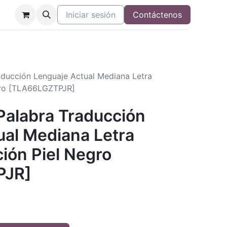
Iniciar sesión
Contáctenos
raducción Lenguaje Actual Mediana Letra
gro [TLA66LGZTPJR]
a Palabra Traducción
ual Mediana Letra
ión Piel Negro
PJR]