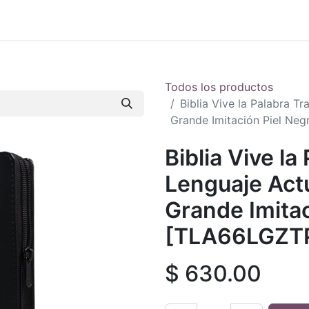
 en vivo
..
Todos los productos
Biblia Vive la Palabra T
Grande Imitación Piel Ne
Biblia Vive l
Lenguaje Act
Grande Imitac
[TLA66LGZT
$
630.00