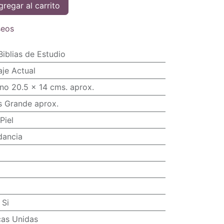
regar al carrito
seos
Biblias de Estudio
je Actual
no 20.5 x 14 cms. aprox.
s Grande aprox.
Piel
dancia
:
Si
cas Unidas