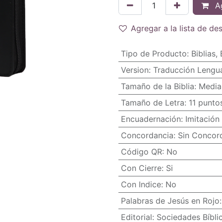
Ag
Agregar a la lista de de
Tipo de Producto
:
Biblias
,
Version
:
Traducción Lengua
Tamaño de la Biblia
:
Media
Tamaño de Letra
:
11 punto
Encuadernación
:
Imitación 
Concordancia
:
Sin Concor
Código QR
:
No
Con Cierre
:
Si
Con Indice
:
No
Palabras de Jesús en Rojo
Editorial
:
Sociedades Bíbli