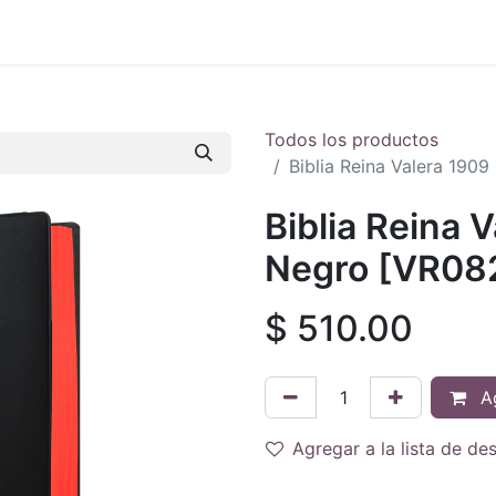
 en vivo
..
Todos los productos
Biblia Reina Valera 19
Biblia Reina 
Negro [VR08
$
510.00
Ag
Agregar a la lista de de