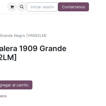
Iniciar sesión
Contáctenos
09 Grande Negro [VR082LM]
Valera 1909 Grande
2LM]
regar al carrito
seos