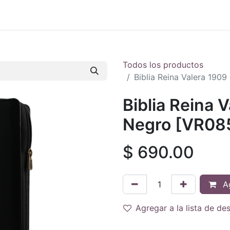
 en vivo
..
Todos los productos
Biblia Reina Valera 19
Biblia Reina 
Negro [VR08
$
690.00
Ag
Agregar a la lista de de