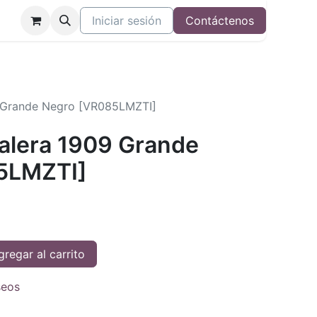
Iniciar sesión
Contáctenos
09 Grande Negro [VR085LMZTI]
Valera 1909 Grande
5LMZTI]
regar al carrito
seos