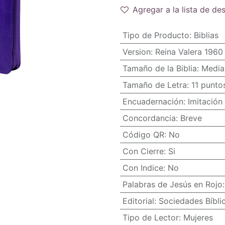
Agregar a la lista de de
Tipo de Producto
:
Biblias
Version
:
Reina Valera 1960
Tamaño de la Biblia
:
Media
Tamaño de Letra
:
11 punto
Encuadernación
:
Imitación 
Concordancia
:
Breve
Código QR
:
No
Con Cierre
:
Si
Con Indice
:
No
Palabras de Jesús en Rojo
Editorial
:
Sociedades Bíbli
Tipo de Lector
:
Mujeres