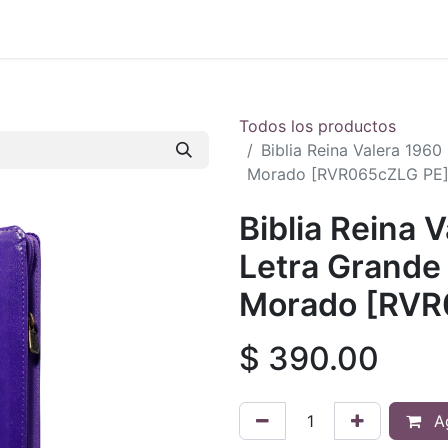
 en vivo
..
Todos los productos
Biblia Reina Valera 1960
Morado [RVR065cZLG PE
Biblia Reina 
Letra Grande 
Morado [RVR
$
390.00
Ag