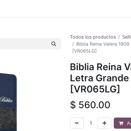
 en vivo
..
Todos los productos
Señ
Biblia Reina Valera 1909
[VR065LG]
Biblia Reina 
Letra Grande 
[VR065LG]
$
560.00
Ag