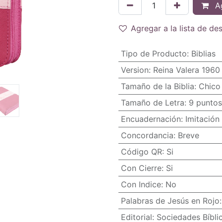
Ag
Agregar a la lista de de
Tipo de Producto
:
Biblias
Version
:
Reina Valera 1960
Tamaño de la Biblia
:
Chico 
Tamaño de Letra
:
9 puntos
Encuadernación
:
Imitación 
Concordancia
:
Breve
Código QR
:
Si
Con Cierre
:
Si
Con Indice
:
No
Palabras de Jesús en Rojo
Editorial
:
Sociedades Bíbli