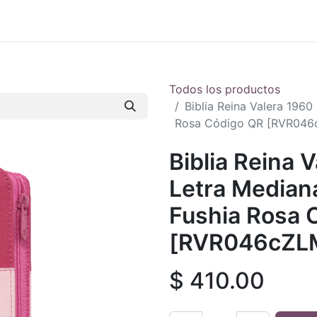
 en vivo
..
Todos los productos
Biblia Reina Valera 1960
Rosa Código QR [RVR046
Biblia Reina 
Letra Mediana
Fushia Rosa 
[RVR046cZL
$
410.00