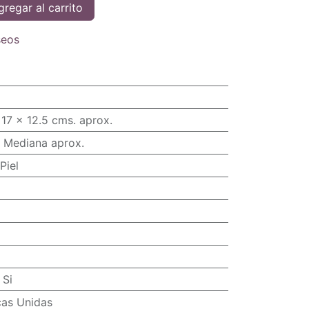
regar al carrito
seos
17 x 12.5 cms. aprox.
 Mediana aprox.
Piel
:
Si
cas Unidas