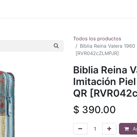
 en vivo
..
Todos los productos
Biblia Reina Valera 1960
[RVR042cZLMPJR]
Biblia Reina 
Imitación Pie
QR [RVR042
$
390.00
Ag