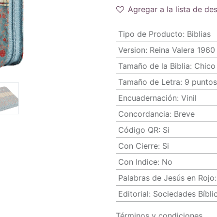
Agregar a la lista de de
Tipo de Producto
:
Biblias
Version
:
Reina Valera 1960
Tamaño de la Biblia
:
Chico 
Tamaño de Letra
:
9 puntos
Encuadernación
:
Vinil
Concordancia
:
Breve
Código QR
:
Si
Con Cierre
:
Si
Con Indice
:
No
Palabras de Jesús en Rojo
Editorial
:
Sociedades Bíbli
Términos y condiciones