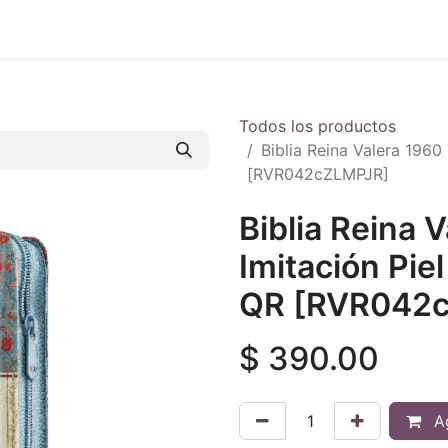
 en vivo
..
Todos los productos
Biblia Reina Valera 1960
[RVR042cZLMPJR]
Biblia Reina 
Imitación Pie
QR [RVR042
$
390.00
Ag