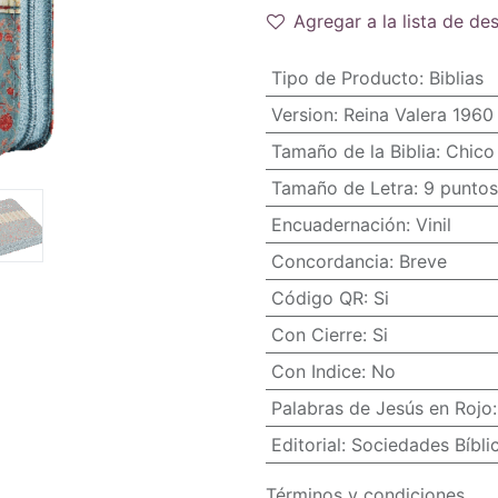
Agregar a la lista de de
Tipo de Producto
:
Biblias
Version
:
Reina Valera 1960
Tamaño de la Biblia
:
Chico 
Tamaño de Letra
:
9 puntos
Encuadernación
:
Vinil
Concordancia
:
Breve
Código QR
:
Si
Con Cierre
:
Si
Con Indice
:
No
Palabras de Jesús en Rojo
Editorial
:
Sociedades Bíbli
Términos y condiciones