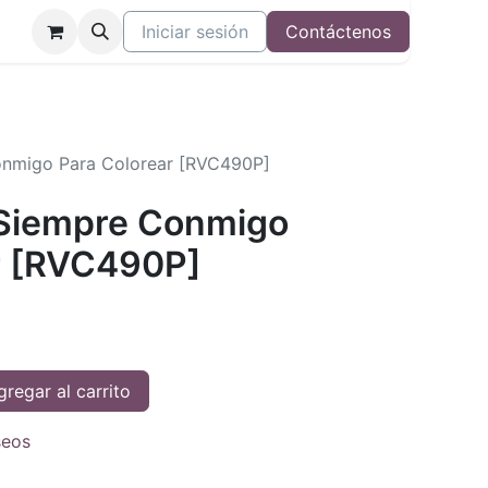
Iniciar sesión
Contáctenos
Conmigo Para Colorear [RVC490P]
l Siempre Conmigo
r [RVC490P]
regar al carrito
seos