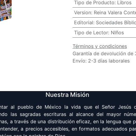
Tipo de Producto
:
Libros
Version
:
Reina Valera Con
Editorial
:
Sociedades Bíbli
Tipo de Lector
:
NIños
Términos y condiciones
Garantía de devolución de 
Envío: 2-3 días laborales
Nuestra Misión
ntar al pueblo de México la vida que el Señor Jesús o
ndo las sagradas escrituras al alcance del mayor núm
nas, a través de una distribución eficaz, en la lengua que 
 entender, a precios accesibles, en formatos adecuados pa