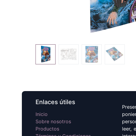
Enlaces útiles
Prese
Inicio
ponie
Sobre nosotros
perso
Productos
leer,