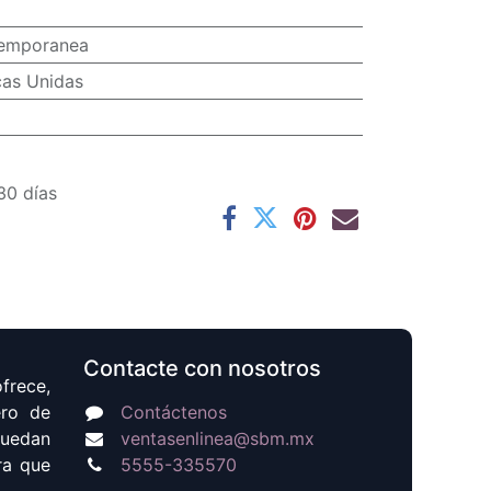
temporanea
cas Unidas
30 días
Contacte con nosotros
frece,
ero de
Contáctenos
puedan
ventasenlinea@sbm.mx
ra que
5555-335570