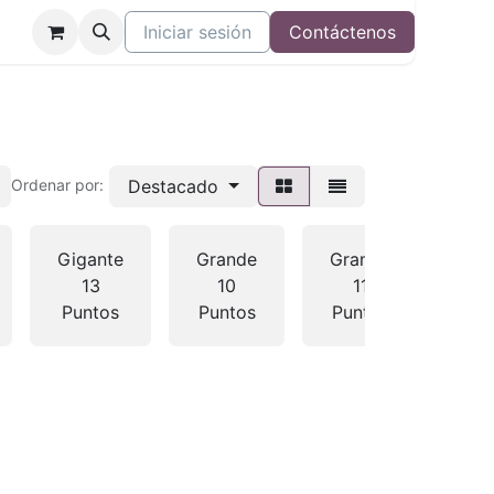
Iniciar sesión
Contáctenos
Destacado
Ordenar por:
Gigante
Grande
Grande
Gra
13
10
11
1
Puntos
Puntos
Puntos
Pun