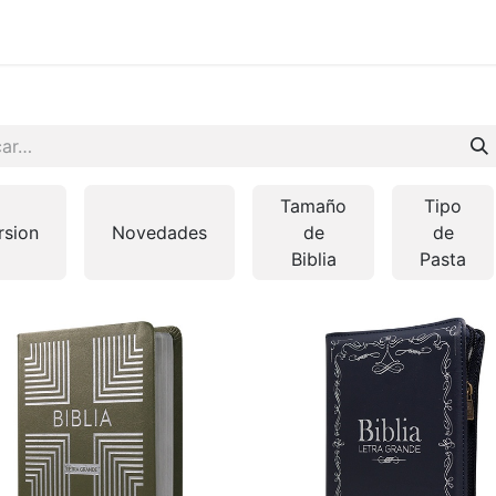
 en vivo
..
Tamaño
Tipo
rsion
Novedades
de
de
Biblia
Pasta